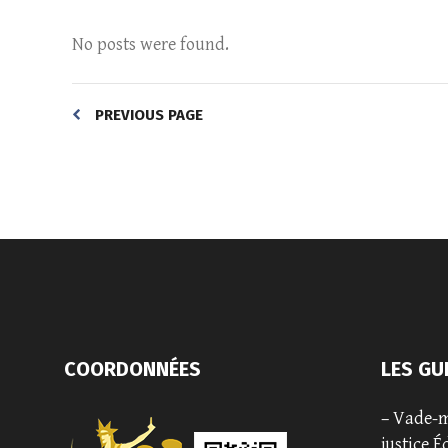
No posts were found.
PREVIOUS PAGE
COORDONNÉES
LES GU
–
Vade-m
justice É