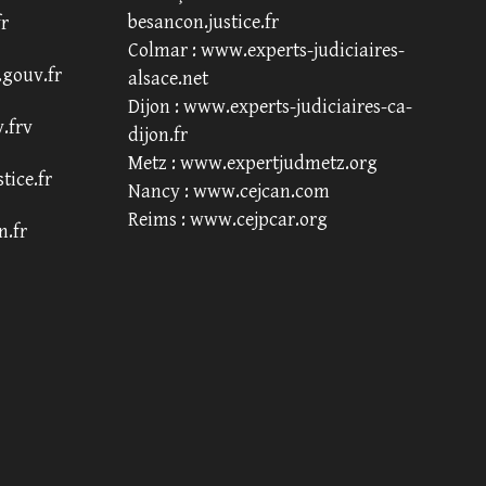
besancon.justice.fr
fr
Colmar :
www.experts-judiciaires-
.gouv.fr
alsace.net
Dijon :
www.experts-judiciaires-ca-
.frv
dijon.fr
Metz :
www.expertjudmetz.org
tice.fr
Nancy :
www.cejcan.com
Reims :
www.cejpcar.org
n.fr