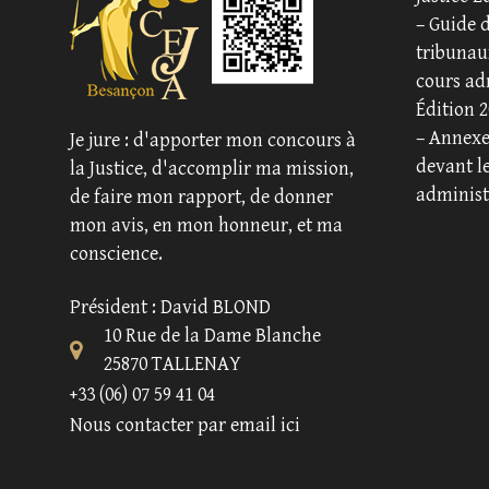
–
Guide d
tribunaux
cours ad
Édition 2
–
Annexe 
Je jure : d'apporter mon concours à
devant l
la Justice, d'accomplir ma mission,
administ
de faire mon rapport, de donner
mon avis, en mon honneur, et ma
conscience.
Président : David BLOND
10 Rue de la Dame Blanche
25870 TALLENAY
+33 (06) 07 59 41 04
Nous contacter par email ici