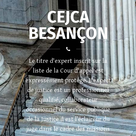
CEJCA
BESANÇON
Le titre d'expert inscrit sur la
liste de la Cour d'appel est
expressément protégé. L'expert
de justice est un professionnel
qualifié, collaborateur
occasionnel du service publique
de la Justice il est l’éclaireur du
juge dans le cadre des missions