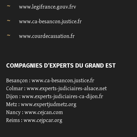
www.legifrance.gouv.frv
www.ca-besancon.justice.fr
www.courdecassation.fr
COMPAGNIES D’EXPERTS DU GRAND EST
Besançon :
www.ca-besancon.justice.fr
Colmar :
www.experts-judiciaires-alsace.net
Dijon :
www.experts-judiciaires-ca-dijon.fr
Metz :
www.expertjudmetz.org
Nancy :
www.cejcan.com
Reims :
www.cejpcar.org