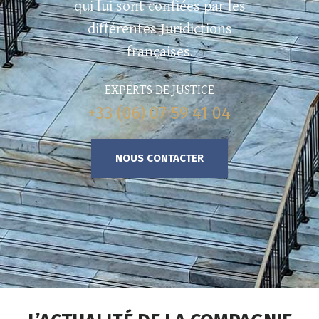
qui lui sont confiées par les
différentes Juridictions
françaises.
EXPERTS DE JUSTICE
+33 (06) 07 59 41 04
NOUS CONTACTER