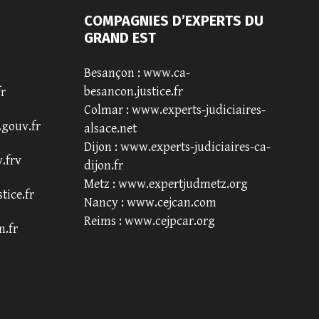
COMPAGNIES D’EXPERTS DU
GRAND EST
Besançon :
www.ca-
besancon.justice.fr
fr
Colmar :
www.experts-judiciaires-
.gouv.fr
alsace.net
Dijon :
www.experts-judiciaires-ca-
.frv
dijon.fr
Metz :
www.expertjudmetz.org
tice.fr
Nancy :
www.cejcan.com
Reims :
www.cejpcar.org
n.fr