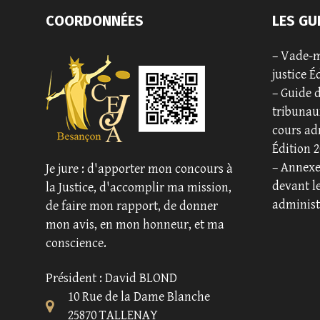
COORDONNÉES
LES GU
–
Vade-m
justice É
–
Guide d
tribunaux
cours ad
Édition 2
–
Annexe 
Je jure : d'apporter mon concours à
devant l
la Justice, d'accomplir ma mission,
administ
de faire mon rapport, de donner
mon avis, en mon honneur, et ma
conscience.
Président : David BLOND
10 Rue de la Dame Blanche
25870 TALLENAY