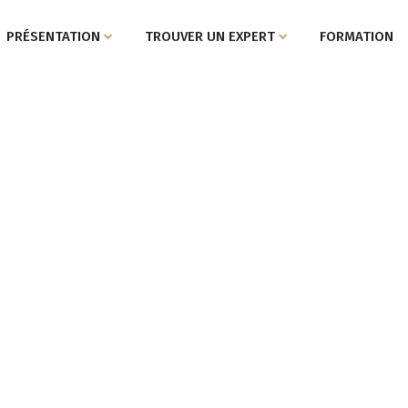
PRÉSENTATION
TROUVER UN EXPERT
FORMATION
PONSIVE SOLUT
Specifics of international private law.