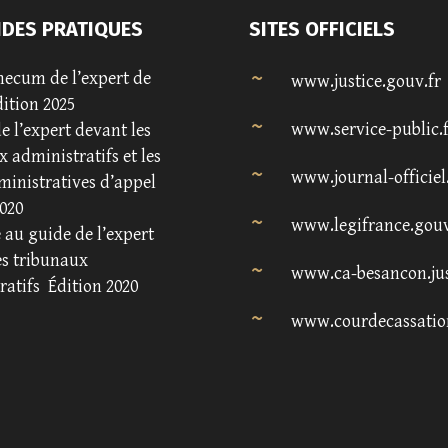
IDES PRATIQUES
SITES OFFICIELS
ecum de l’expert de
www.justice.gouv.fr
dition 2025
www.service-public.
e l’expert devant les
 administratifs et les
www.journal-officiel
ministratives d’appel
020
www.legifrance.gouv
au guide de l’expert
es tribunaux
www.ca-besancon.jus
ratifs
Édition 2020
www.courdecassatio