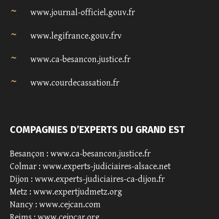
www.journal-officiel.gouv.fr
www.legifrance.gouv.frv
www.ca-besancon.justice.fr
www.courdecassation.fr
COMPAGNIES D’EXPERTS DU GRAND EST
Besançon :
www.ca-besancon.justice.fr
Colmar :
www.experts-judiciaires-alsace.net
Dijon :
www.experts-judiciaires-ca-dijon.fr
Metz :
www.expertjudmetz.org
Nancy :
www.cejcan.com
Reims :
www.cejpcar.org