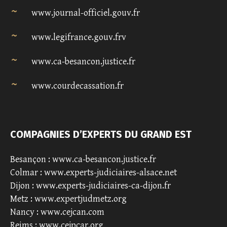
www.journal-officiel.gouv.fr
www.legifrance.gouv.frv
www.ca-besancon.justice.fr
www.courdecassation.fr
COMPAGNIES D’EXPERTS DU GRAND EST
Besançon :
www.ca-besancon.justice.fr
Colmar :
www.experts-judiciaires-alsace.net
Dijon :
www.experts-judiciaires-ca-dijon.fr
Metz :
www.expertjudmetz.org
Nancy :
www.cejcan.com
Reims :
www.cejpcar.org