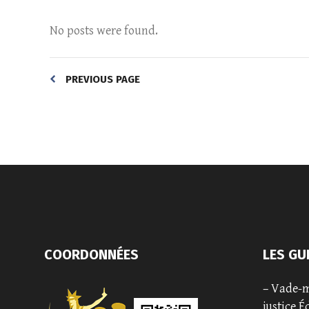
No posts were found.
PREVIOUS PAGE
COORDONNÉES
LES GU
–
Vade-m
justice É