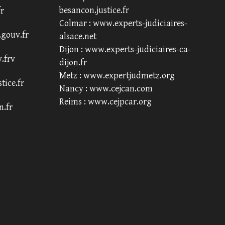
besancon.justice.fr
fr
Colmar :
www.experts-judiciaires-
.gouv.fr
alsace.net
Dijon :
www.experts-judiciaires-ca-
.frv
dijon.fr
Metz :
www.expertjudmetz.org
tice.fr
Nancy :
www.cejcan.com
Reims :
www.cejpcar.org
n.fr