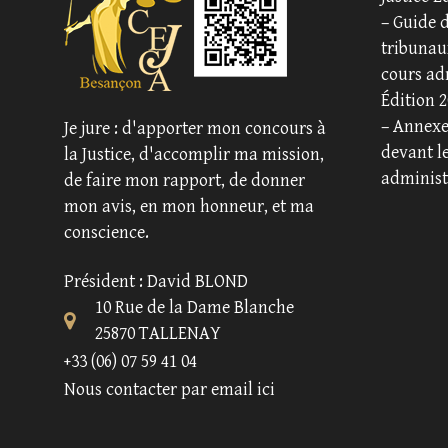
–
Guide d
tribunaux
cours ad
Édition 2
–
Annexe 
Je jure : d'apporter mon concours à
devant l
la Justice, d'accomplir ma mission,
administ
de faire mon rapport, de donner
mon avis, en mon honneur, et ma
conscience.
Président : David BLOND
10 Rue de la Dame Blanche
25870 TALLENAY
+33 (06) 07 59 41 04
Nous contacter par email ici