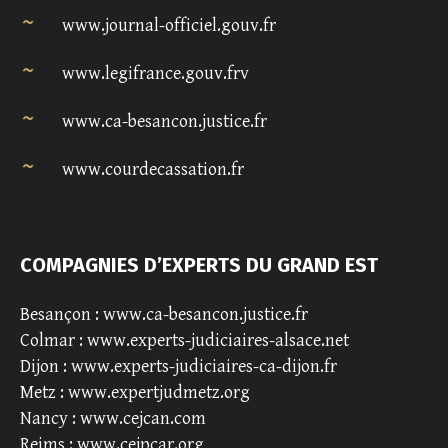
www.journal-officiel.gouv.fr
www.legifrance.gouv.frv
www.ca-besancon.justice.fr
www.courdecassation.fr
COMPAGNIES D’EXPERTS DU GRAND EST
Besançon :
www.ca-besancon.justice.fr
Colmar :
www.experts-judiciaires-alsace.net
Dijon :
www.experts-judiciaires-ca-dijon.fr
Metz :
www.expertjudmetz.org
Nancy :
www.cejcan.com
Reims :
www.cejpcar.org