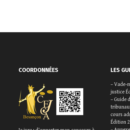
COORDONNÉES
LES GU
–
Vade-m
justice É
–
Guide d
tribunaux
cours ad
Édition 2
–
Annexe 