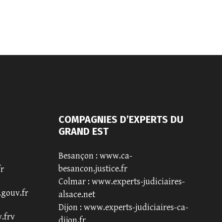
COMPAGNIES D’EXPERTS DU
GRAND EST
Besançon :
www.ca-
besancon.justice.fr
fr
Colmar :
www.experts-judiciaires-
.gouv.fr
alsace.net
Dijon :
www.experts-judiciaires-ca-
.frv
dijon.fr