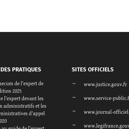
IDES PRATIQUES
SITES OFFICIELS
ecum de l’expert de
www.justice.gouv.fr
dition 2025
www.service-public.
e l’expert devant les
 administratifs et les
www.journal-officiel
ministratives d’appel
020
www.legifrance.gouv
au guide de l’expert