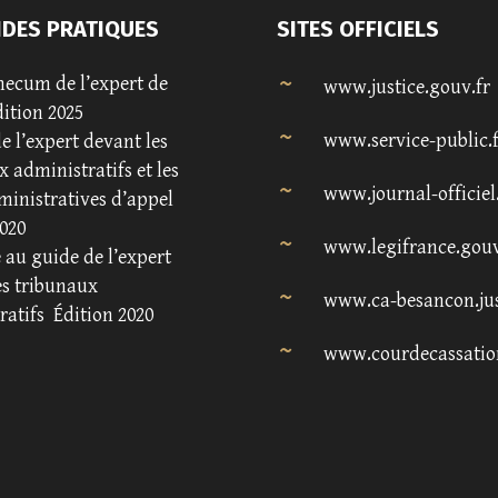
IDES PRATIQUES
SITES OFFICIELS
ecum de l’expert de
www.justice.gouv.fr
dition 2025
www.service-public.
e l’expert devant les
 administratifs et les
www.journal-officiel
ministratives d’appel
020
www.legifrance.gouv
au guide de l’expert
es tribunaux
www.ca-besancon.jus
ratifs
Édition 2020
www.courdecassatio