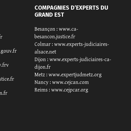
COMPAGNIES D’EXPERTS DU
GRAND EST
Besançon :
www.ca-
besancon.justice.fr
fr
Colmar :
www.experts-judiciaires-
.gouv.fr
alsace.net
Dijon :
www.experts-judiciaires-ca-
.frv
dijon.fr
Metz :
www.expertjudmetz.org
tice.fr
Nancy :
www.cejcan.com
Reims :
www.cejpcar.org
n.fr